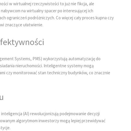
ci w wirtualnej rzeczywistości to już nie fikcja, ale
 nabywcom na wirtualny spacer po interesującej ich
ach ograniczeń podróżniczych. Co więcej cały proces kupna czy
wi znaczące ułatwienie.
efektywności
agement Systems, PMS) wykorzystują automatyzację do
osiadania nieruchomości. Inteligentne systemy mogą
mi czy monitorować stan techniczny budynków, co znacznie
ku
 inteligencja (AI) rewolucjonizują podejmowanie decyzji
nsowanym algorytmom inwestorzy mogą lepiej przewidywać
tycje.