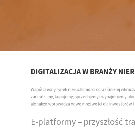
DIGITALIZACJA W BRANŻY NI
Współczesny rynek nieruchomości coraz śmielej wkracza 
zarządzamy, kupujemy, sprzedajemy i wynajmujemy obiek
ale także wprowadza nowe możliwości dla inwestorów 
E-platformy – przyszłość tr