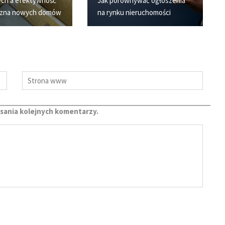
ch a efektywność
Jak porównywać ogłoszenia
czna nowych domów
na rynku nieruchomości
isania kolejnych komentarzy.