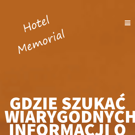
GDZIE SZUKAĆ
WIARYGODNYC
INFORMACJI O