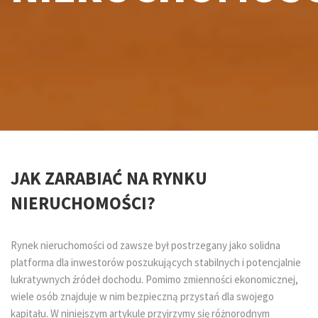
JAK ZARABIAĆ NA RYNKU
NIERUCHOMOŚCI?
Rynek nieruchomości od zawsze był postrzegany jako solidna
platforma dla inwestorów poszukujących stabilnych i potencjalnie
lukratywnych źródeł dochodu. Pomimo zmienności ekonomicznej,
wiele osób znajduje w nim bezpieczną przystań dla swojego
kapitału. W niniejszym artykule przyjrzymy się różnorodnym