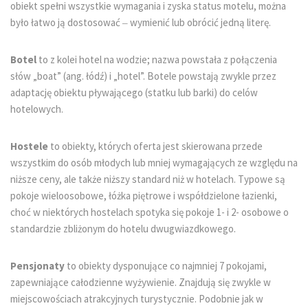
obiekt spełni wszystkie wymagania i zyska status motelu, można
było łatwo ją dostosować
wymienić lub obrócić jedną literę.
–
Botel
to z kolei hotel na wodzie; nazwa powstała z połączenia
słów „boat” (ang. łódź) i „hotel”. Botele powstają zwykle przez
adaptację obiektu pływającego (statku lub barki) do celów
hotelowych.
Hostele
to obiekty, których oferta jest skierowana przede
wszystkim do osób młodych lub mniej wymagających ze względu na
niższe ceny, ale także niższy standard niż w hotelach. Typowe są
pokoje wieloosobowe, łóżka piętrowe i współdzielone łazienki,
choć w niektórych hostelach spotyka się pokoje 1- i 2- osobowe o
standardzie zbliżonym do hotelu dwugwiazdkowego.
Pensjonaty
to obiekty dysponujące co najmniej 7 pokojami,
zapewniające całodzienne wyżywienie. Znajdują się zwykle w
miejscowościach atrakcyjnych turystycznie. Podobnie jak w