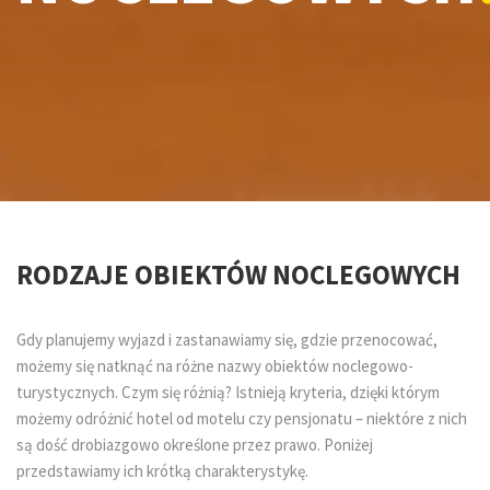
RODZAJE OBIEKTÓW NOCLEGOWYCH
Gdy planujemy wyjazd i zastanawiamy się, gdzie przenocować,
możemy się natknąć na różne nazwy obiektów noclegowo-
turystycznych. Czym się różnią? Istnieją kryteria, dzięki którym
możemy odróżnić hotel od motelu czy pensjonatu – niektóre z nich
są dość drobiazgowo określone przez prawo. Poniżej
przedstawiamy ich krótką charakterystykę.