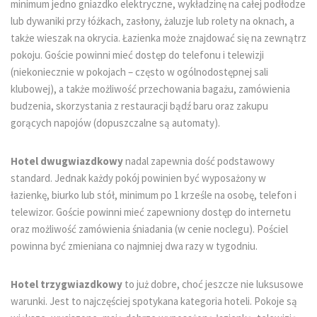
minimum jedno gniazdko elektryczne, wykładzinę na całej podłodze
lub dywaniki przy łóżkach, zasłony, żaluzje lub rolety na oknach, a
także wieszak na okrycia. Łazienka może znajdować się na zewnątrz
pokoju. Goście powinni mieć dostęp do telefonu i telewizji
(niekoniecznie w pokojach – często w ogólnodostępnej sali
klubowej), a także możliwość przechowania bagażu, zamówienia
budzenia, skorzystania z restauracji bądź baru oraz zakupu
gorących napojów (dopuszczalne są automaty).
Hotel dwugwiazdkowy
nadal zapewnia dość podstawowy
standard. Jednak każdy pokój powinien być wyposażony w
łazienkę, biurko lub stół, minimum po 1 krześle na osobę, telefon i
telewizor. Goście powinni mieć zapewniony dostęp do internetu
oraz możliwość zamówienia śniadania (w cenie noclegu). Pościel
powinna być zmieniana co najmniej dwa razy w tygodniu.
Hotel trzygwiazdkowy
to już dobre, choć jeszcze nie luksusowe
warunki. Jest to najczęściej spotykana kategoria hoteli. Pokoje są