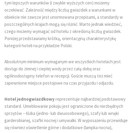
tym lepszych warunków (i zwykle wyższych cen) możemy
oczekiwać. Zależność między liczbą gwiazdek a warunkami w
obiekcie nie zawsze jest unormowana przepisami, a standardy w
poszczególnych krajach mogą się różnić. Warto jednak wiedzieć,
czego możemy wymagać od hotelu z określoną liczbą gwiazdek.
Poniżej przedstawiamy krótką, orientacyjną charakterystykę
kategorii hoteli na przykładzie Polski.
Absolutnym minimum wymaganym we wszystkich hotelach jest
dostęp do zimnej i ciepłej wody przez całą dobę oraz
ogólnodostępny telefon w recepcji. Goście muszą też mieć
zapewnione miejsce postojowe na czas przyjazdu i odjazdu.
Hotel jednogwiazdkowy
reprezentuje najbardziej podstawowy
standard. Umeblowanie pokoju jest ograniczone do niezbędnych
sprzętów – łóżka (jedno- lub dwuosobowego), szafy lub wnęki
garderobianej, szafki nocnej i umywalki. W wyposażeniu przewiduje
się również oświetlenie górne i dodatkowe (lampka nocna),