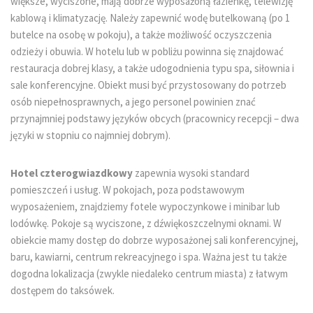
większe, wyciszone, mają dobrze wyposażoną łazienkę, telewizję
kablową i klimatyzację. Należy zapewnić wodę butelkowaną (po 1
butelce na osobę w pokoju), a także możliwość oczyszczenia
odzieży i obuwia. W hotelu lub w pobliżu powinna się znajdować
restauracja dobrej klasy, a także udogodnienia typu spa, siłownia i
sale konferencyjne. Obiekt musi być przystosowany do potrzeb
osób niepełnosprawnych, a jego personel powinien znać
przynajmniej podstawy języków obcych (pracownicy recepcji – dwa
języki w stopniu co najmniej dobrym).
Hotel czterogwiazdkowy
zapewnia wysoki standard
pomieszczeń i usług. W pokojach, poza podstawowym
wyposażeniem, znajdziemy fotele wypoczynkowe i minibar lub
lodówkę. Pokoje są wyciszone, z dźwiękoszczelnymi oknami. W
obiekcie mamy dostęp do dobrze wyposażonej sali konferencyjnej,
baru, kawiarni, centrum rekreacyjnego i spa. Ważna jest tu także
dogodna lokalizacja (zwykle niedaleko centrum miasta) z łatwym
dostępem do taksówek.